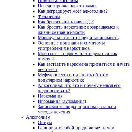
Пивной алкоголизм
Передозировка наркотиками
Как деградирует мозг алкоголика?
Феназепам
Как бросить пить навсегда?
Как бросить наркотики: возвращаемся к
жизни без зависимости
Марихуана: что это, вред и зависимость
Основные признаки и симптомы
употребления наркотиков
Мой сын — наркоман: что делать и как
помочь?
Как заставить наркомана признаться и начать
лечиться?
Мефедрон: что стоит знать об этом
популярном наркотике
Алкоголизм: что это и почему нельзя его
недооценивать?
Наркомания
Игромания (лудомания)
Зависимость: виды, признаки, этапы и
методы лечения
Алкоголизм
Опиум
Гашиш: что собой представляет и чем