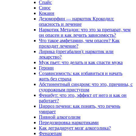
Спайс
Снюс
Кокаин
Дезоморфин — наркотик Крокодил:
опасность и лечение
Наркотик Метадон: что это за препарат, чем
он опасен и как лечить зависимость?
Что такое амфетамин, чем опасен? Как
проходит лечение?
Лирика (прегабалин): наркотик или
лекарство?
Муж пьет: что делать и как спасти мужа
Героин
Созависимость: как избавиться и начать
жить без страха
Абстинентный синдром: что это, причины, с
судорожным приступом
Фенибут: что это, эффект от него и как он
работает?
Цирроз печени: как понять, что печень
умирает
Пивной алкоголизм
Передозировка наркотиками
Как деградирует мозг алкоголика?
Феназепам