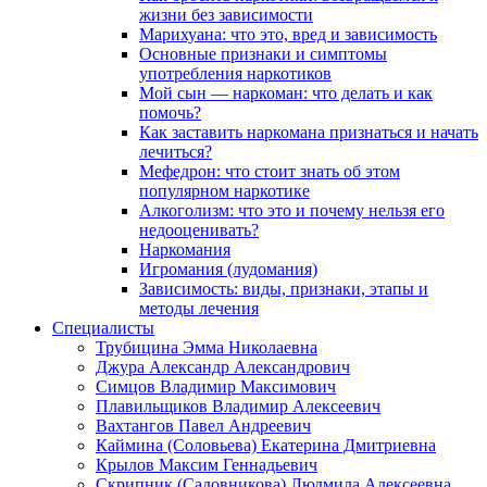
жизни без зависимости
Марихуана: что это, вред и зависимость
Основные признаки и симптомы
употребления наркотиков
Мой сын — наркоман: что делать и как
помочь?
Как заставить наркомана признаться и начать
лечиться?
Мефедрон: что стоит знать об этом
популярном наркотике
Алкоголизм: что это и почему нельзя его
недооценивать?
Наркомания
Игромания (лудомания)
Зависимость: виды, признаки, этапы и
методы лечения
Специалисты
Трубицина Эмма Николаевна
Джура Александр Александрович
Симцов Владимир Максимович
Плавильщиков Владимир Алексеевич
Вахтангов Павел Андреевич
Каймина (Соловьева) Екатерина Дмитриевна
Крылов Максим Геннадьевич
Скрипник (Садовникова) Людмила Алексеевна