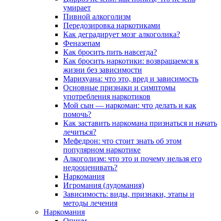
умирает
Пивной алкоголизм
Передозировка наркотиками
Как деградирует мозг алкоголика?
Феназепам
Как бросить пить навсегда?
Как бросить наркотики: возвращаемся к
жизни без зависимости
Марихуана: что это, вред и зависимость
Основные признаки и симптомы
употребления наркотиков
Мой сын — наркоман: что делать и как
помочь?
Как заставить наркомана признаться и начать
лечиться?
Мефедрон: что стоит знать об этом
популярном наркотике
Алкоголизм: что это и почему нельзя его
недооценивать?
Наркомания
Игромания (лудомания)
Зависимость: виды, признаки, этапы и
методы лечения
Наркомания
Опиум