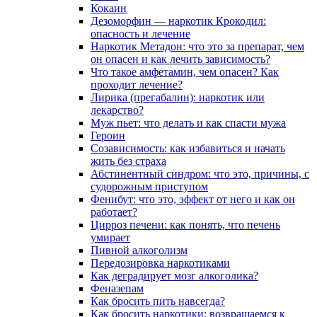
Кокаин
Дезоморфин — наркотик Крокодил:
опасность и лечение
Наркотик Метадон: что это за препарат, чем
он опасен и как лечить зависимость?
Что такое амфетамин, чем опасен? Как
проходит лечение?
Лирика (прегабалин): наркотик или
лекарство?
Муж пьет: что делать и как спасти мужа
Героин
Созависимость: как избавиться и начать
жить без страха
Абстинентный синдром: что это, причины, с
судорожным приступом
Фенибут: что это, эффект от него и как он
работает?
Цирроз печени: как понять, что печень
умирает
Пивной алкоголизм
Передозировка наркотиками
Как деградирует мозг алкоголика?
Феназепам
Как бросить пить навсегда?
Как бросить наркотики: возвращаемся к