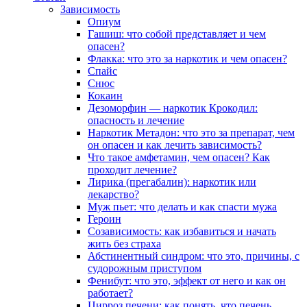
Зависимость
Опиум
Гашиш: что собой представляет и чем
опасен?
Флакка: что это за наркотик и чем опасен?
Спайс
Снюс
Кокаин
Дезоморфин — наркотик Крокодил:
опасность и лечение
Наркотик Метадон: что это за препарат, чем
он опасен и как лечить зависимость?
Что такое амфетамин, чем опасен? Как
проходит лечение?
Лирика (прегабалин): наркотик или
лекарство?
Муж пьет: что делать и как спасти мужа
Героин
Созависимость: как избавиться и начать
жить без страха
Абстинентный синдром: что это, причины, с
судорожным приступом
Фенибут: что это, эффект от него и как он
работает?
Цирроз печени: как понять, что печень