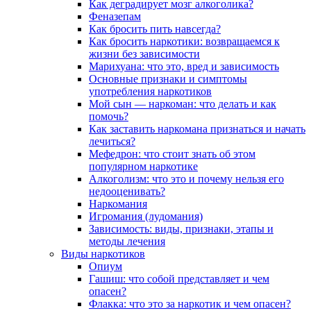
Как деградирует мозг алкоголика?
Феназепам
Как бросить пить навсегда?
Как бросить наркотики: возвращаемся к
жизни без зависимости
Марихуана: что это, вред и зависимость
Основные признаки и симптомы
употребления наркотиков
Мой сын — наркоман: что делать и как
помочь?
Как заставить наркомана признаться и начать
лечиться?
Мефедрон: что стоит знать об этом
популярном наркотике
Алкоголизм: что это и почему нельзя его
недооценивать?
Наркомания
Игромания (лудомания)
Зависимость: виды, признаки, этапы и
методы лечения
Виды наркотиков
Опиум
Гашиш: что собой представляет и чем
опасен?
Флакка: что это за наркотик и чем опасен?