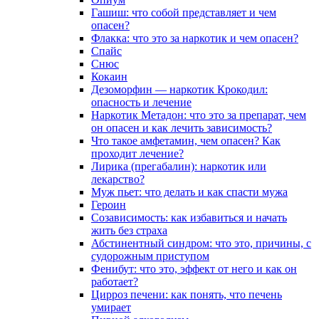
Гашиш: что собой представляет и чем
опасен?
Флакка: что это за наркотик и чем опасен?
Спайс
Снюс
Кокаин
Дезоморфин — наркотик Крокодил:
опасность и лечение
Наркотик Метадон: что это за препарат, чем
он опасен и как лечить зависимость?
Что такое амфетамин, чем опасен? Как
проходит лечение?
Лирика (прегабалин): наркотик или
лекарство?
Муж пьет: что делать и как спасти мужа
Героин
Созависимость: как избавиться и начать
жить без страха
Абстинентный синдром: что это, причины, с
судорожным приступом
Фенибут: что это, эффект от него и как он
работает?
Цирроз печени: как понять, что печень
умирает