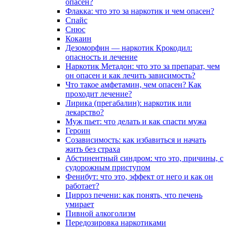
опасен?
Флакка: что это за наркотик и чем опасен?
Спайс
Снюс
Кокаин
Дезоморфин — наркотик Крокодил:
опасность и лечение
Наркотик Метадон: что это за препарат, чем
он опасен и как лечить зависимость?
Что такое амфетамин, чем опасен? Как
проходит лечение?
Лирика (прегабалин): наркотик или
лекарство?
Муж пьет: что делать и как спасти мужа
Героин
Созависимость: как избавиться и начать
жить без страха
Абстинентный синдром: что это, причины, с
судорожным приступом
Фенибут: что это, эффект от него и как он
работает?
Цирроз печени: как понять, что печень
умирает
Пивной алкоголизм
Передозировка наркотиками