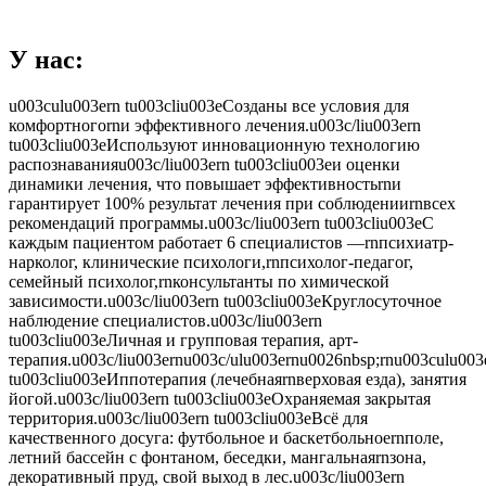
У нас:
u003culu003ern tu003cliu003eСозданы все условия для
комфортногоrnи эффективного лечения.u003c/liu003ern
tu003cliu003eИспользуют инновационную технологию
распознаванияu003c/liu003ern tu003cliu003eи оценки
динамики лечения, что повышает эффективностьrnи
гарантирует 100% результат лечения при соблюденииrnвсех
рекомендаций программы.u003c/liu003ern tu003cliu003eС
каждым пациентом работает 6 специалистов —rnпсихиатр-
нарколог, клинические психологи,rnпсихолог-педагог,
семейный психолог,rnконсультанты по химической
зависимости.u003c/liu003ern tu003cliu003eКруглосуточное
наблюдение специалистов.u003c/liu003ern
tu003cliu003eЛичная и групповая терапия, арт-
терапия.u003c/liu003ernu003c/ulu003ernu0026nbsp;rnu003culu003
tu003cliu003eИппотерапия (лечебнаяrnверховая езда), занятия
йогой.u003c/liu003ern tu003cliu003eОхраняемая закрытая
территория.u003c/liu003ern tu003cliu003eВсё для
качественного досуга: футбольное и баскетбольноеrnполе,
летний бассейн с фонтаном, беседки, мангальнаяrnзона,
декоративный пруд, свой выход в лес.u003c/liu003ern