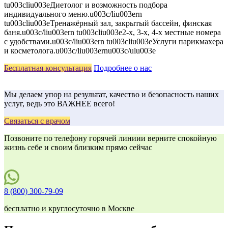
tu003cliu003eДиетолог и возможность подбора
индивидуального меню.u003c/liu003ern
tu003cliu003eТренажёрный зал, закрытый бассейн, финская
баня.u003c/liu003ern tu003cliu003e2-х, 3-х, 4-х местные номера
с удобствами.u003c/liu003ern tu003cliu003eУслуги парикмахера
и косметолога.u003c/liu003ernu003c/ulu003e
Бесплатная консультация
Подробнее о нас
Мы делаем упор на результат, качество и безопасность наших
услуг, ведь это ВАЖНЕЕ всего!
Связаться с врачом
Позвоните по телефону горячей линиии верните спокойную
жизнь себе и своим близким прямо сейчас
8 (800) 300-79-09
бесплатно и круглосуточно в Москве