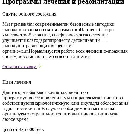
Программы лечения и реабилитации
Снятие острого состояния
Мы применяем современныеrnи безопасные методики
выводаrnиз запоя и снятия ломки.rnrnПациент быстро
чувствуетrnоблегчение, его физическоеrnсостояние
улучшается благодаряrnпроцессу детоксикации —
выводуrnотравляющих веществ из
организма.rnНормализуется работа всех жизненно-rnважных
систем, восстанавливаетсяrnсон и аппетит.
Оставить заявку
План лечения
Для того, чтобы выстроитьrnдальнейшую
программуrnвосстановления, мы направляемrnпациентов в
собственнуюrnнаркологическую клиникуrnдля обследования
и диагностики.rnrnВ случае необходимости мыrnтакже
организуем экстреннуюrnгоспитализацию в клиникуrnв
любое время.
цена от
335 000 руб.