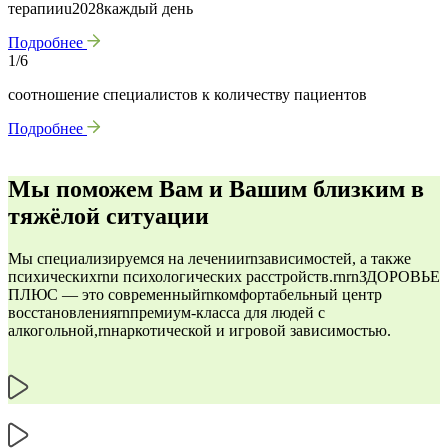
терапииu2028каждый день
Подробнее
1/6
соотношение специалистов к количеству пациентов
Подробнее
Мы поможем Вам и Вашим близким в
тяжёлой ситуации
Мы специализируемся на леченииrnзависимостей, а также
психическихrnи психологических расстройств.rnrnЗДОРОВЬЕ
ПЛЮС — это современныйrnкомфортабельный центр
восстановленияrnпремиум-класса для людей с
алкогольной,rnнаркотической и игровой зависимостью.