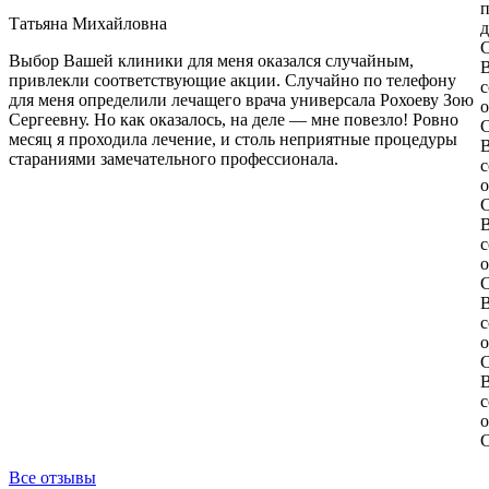
п
Татьяна Михайловна
д
С
Выбор Вашей клиники для меня оказался случайным,
В
привлекли соответствующие акции. Случайно по телефону
с
для меня определили лечащего врача универсала Рохоеву Зою
о
Сергеевну. Но как оказалось, на деле — мне повезло! Ровно
С
месяц я проходила лечение, и столь неприятные процедуры
В
стараниями замечательного профессионала.
с
о
С
В
с
о
С
В
с
о
С
В
с
о
С
Все отзывы