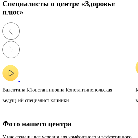
Специалисты о центре «Здоровье
плюс»
Валентина К1онстантиновна Константинопольская
К
ведущ1ий специалист клиники
в
Фото нашего центра
У нас созданы все условия для комфортного и эффективного