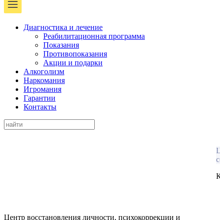
Диагностика и лечение
Реабилитационная программа
Показания
Противопоказания
Акции и подарки
Алкоголизм
Наркомания
Игромания
Гарантии
Контакты
Ц
с
К
Центр восстановления личности, психокоррекции и