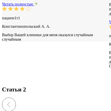
Читать полностью
В
п
д
пациен1т1
Константинопольский А. А.
Выбор Вашей клиники для меня оказался случайным
случайным
К
В
п
д
С
Статьи 2