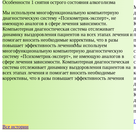
Особенности 1 снятия острого состояния алкоголизма
Мы используем многофункциональную компьютерную
д
диагностическую систему «Психометрик-эксперт», не
и
имеющую аналогов в сфере лечения зависимости.
К
Компьютерная диагностическая система отслеживает
д
динамику выздоровления пациентов на всех этапах лечения и
п
помогает вносить необходимые коррективы, что в разы
п
повышает эффективность леченияМы используем
многофункциональную компьютерную диагностическую
с
систему «Психометрик-эксперт», не имеющую аналогов в
с
сфере лечения зависимости. Компьютерная диагностическая
с
система отслеживает динамику выздоровления пациентов на
в
всех этапах лечения и помогает вносить необходимые
к
коррективы, что в разы повышает эффективность лечения
д
и
К
д
п
п
Все истории